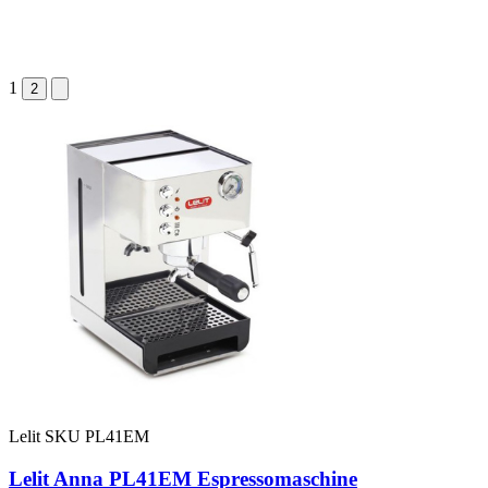
1
2
Lelit
SKU PL41EM
Lelit Anna PL41EM Espressomaschine