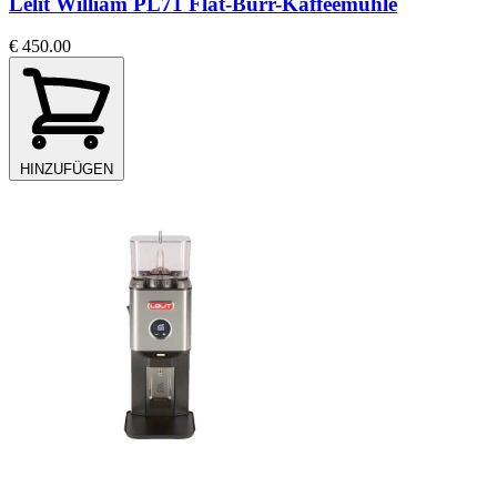
Lelit William PL71 Flat-Burr-Kaffeemühle
€ 450.00
HINZUFÜGEN